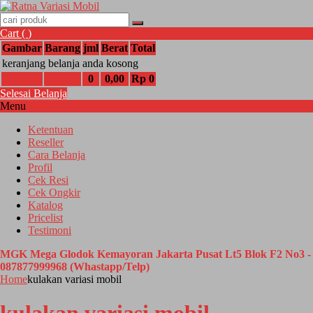
Cart (
)
Gambar
Barang
jml
Berat
Total
keranjang belanja anda kosong
0
0,00
Rp 0
Selesai Belanja
Menu
Ketentuan
Reseller
Cara Belanja
Profil
Cek Resi
Cek Ongkir
Katalog
Pricelist
Testimoni
MGK Mega Glodok Kemayoran Jakarta Pusat Lt5 Blok F2 No3 -
087877999968 (Whastapp/Telp)
Home
kulakan variasi mobil