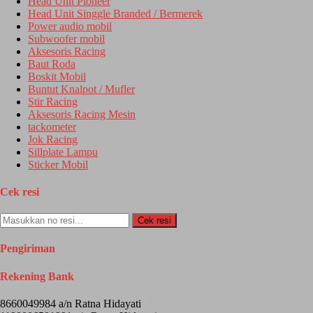
Head Unit Pioneer
Head Unit Singgle Branded / Bermerek
Power audio mobil
Subwoofer mobil
Aksesoris Racing
Baut Roda
Boskit Mobil
Buntut Knalpot / Mufler
Stir Racing
Aksesoris Racing Mesin
tackometer
Jok Racing
Sillplate Lampu
Sticker Mobil
Cek resi
Cek resi
Pengiriman
Rekening Bank
8660049984 a/n Ratna Hidayati