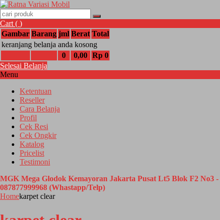
Cart (
)
Gambar
Barang
jml
Berat
Total
keranjang belanja anda kosong
0
0,00
Rp 0
Selesai Belanja
Menu
Ketentuan
Reseller
Cara Belanja
Profil
Cek Resi
Cek Ongkir
Katalog
Pricelist
Testimoni
MGK Mega Glodok Kemayoran Jakarta Pusat Lt5 Blok F2 No3 -
087877999968 (Whastapp/Telp)
Home
karpet clear