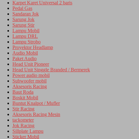
Karpet Karet Universal 2 baris
Pedal Gas
Sandaran Jok
Sarung Jok
Sarung Stir
Lampu Mobil
Lampu DRL
Lampu Strobo
Proyektor Headlamp
Audio Mobil
Paket Audio
Head Unit Pioneer
Head Unit Singgle Branded / Bermerek
Power audio mobil
Subwoofer mobil
Aksesoris Racing
Baut Roda
Boskit Mobil
Buntut Knalpot / Mufler
Stir Racing
Aksesoris Racing Mesin
tackometer
Jok Racing
Sillplate Lampu
Sticker Mobil