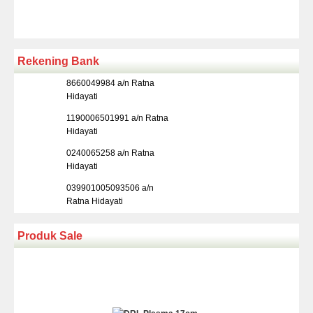
Rekening Bank
8660049984 a/n Ratna
Hidayati
1190006501991 a/n Ratna
Hidayati
0240065258 a/n Ratna
Hidayati
039901005093506 a/n
Ratna Hidayati
Produk Sale