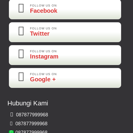
Best Best Best
FOLLOW US ON
Facebook
Kamera Mundur LED
Rp 160.000
FOLLOW US ON
Twitter
Adi-Brebes
Mantep Mantep Mantep
FOLLOW US ON
Instagram
FOLLOW US ON
Maya-Palembang
Google +
Barang Sudah Sampai Mbak Ratna Makasih
Kamera Mundur CCD
Hubungi Kami
Rp 150.000
087877999968
Bernard-Malang
087877999968
Makasih Bos Barang Sesuai Ilustrasi Sukses Terus Bos Ratna
087877999968