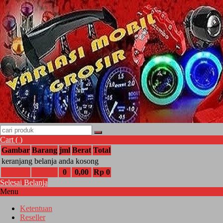
Cart (
)
Gambar
Barang
jml
Berat
Total
keranjang belanja anda kosong
0
0,00
Rp 0
Selesai Belanja
Menu
Ketentuan
Reseller