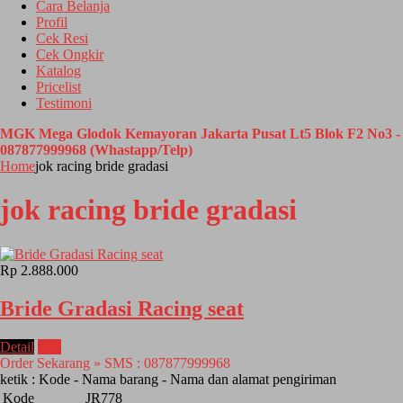
Cara Belanja
Profil
Cek Resi
Cek Ongkir
Katalog
Pricelist
Testimoni
MGK Mega Glodok Kemayoran Jakarta Pusat Lt5 Blok F2 No3 -
087877999968 (Whastapp/Telp)
Home
jok racing bride gradasi
jok racing bride gradasi
Rp 2.888.000
Bride Gradasi Racing seat
Detail
Beli
Order Sekarang » SMS : 087877999968
ketik : Kode - Nama barang - Nama dan alamat pengiriman
Kode
JR778