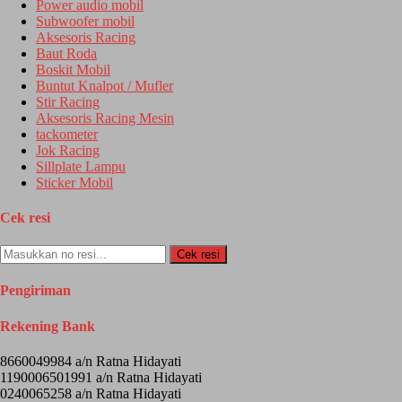
Power audio mobil
Subwoofer mobil
Aksesoris Racing
Baut Roda
Boskit Mobil
Buntut Knalpot / Mufler
Stir Racing
Aksesoris Racing Mesin
tackometer
Jok Racing
Sillplate Lampu
Sticker Mobil
Cek resi
Cek resi
Pengiriman
Rekening Bank
8660049984 a/n Ratna Hidayati
1190006501991 a/n Ratna Hidayati
0240065258 a/n Ratna Hidayati