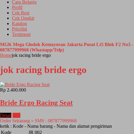
Cara Belanja
Profil
Cek Resi
Cek Ongkir
Katalog
Pricelist
Testimoni
MGK Mega Glodok Kemayoran Jakarta Pusat Lt5 Blok F2 No3 -
087877999968 (Whastapp/Telp)
Home
jok racing bride ergo
jok racing bride ergo
Rp 2.400.000
Bride Ergo Racing Seat
Detail
Beli
Order Sekarang » SMS : 087877999968
ketik : Kode - Nama barang - Nama dan alamat pengiriman
Kode
JR 002