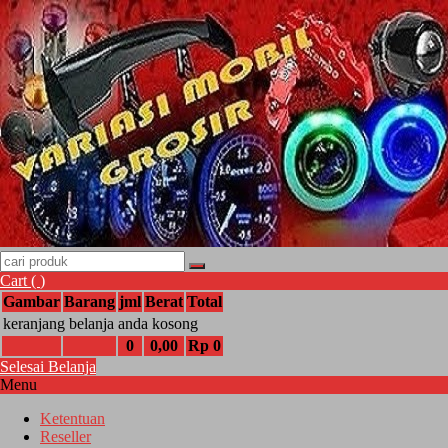
Cart (
)
Gambar
Barang
jml
Berat
Total
keranjang belanja anda kosong
0
0,00
Rp 0
Selesai Belanja
Menu
Ketentuan
Reseller