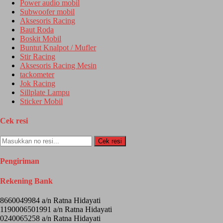
Power audio mobil
Subwoofer mobil
Aksesoris Racing
Baut Roda
Boskit Mobil
Buntut Knalpot / Mufler
Stir Racing
Aksesoris Racing Mesin
tackometer
Jok Racing
Sillplate Lampu
Sticker Mobil
Cek resi
Cek resi
Pengiriman
Rekening Bank
8660049984 a/n Ratna Hidayati
1190006501991 a/n Ratna Hidayati
0240065258 a/n Ratna Hidayati