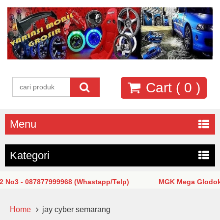
Cart (
0
)
Menu
Kategori
o3 - 087877999968 (Whastapp/Telp)
MGK Mega Glodok Kem
Home
jay cyber semarang