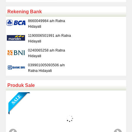
Rekening Bank
8660049984 a/n Ratna
Hidayati
1190006501991 a/n Ratna
Hidayati
0240065258 a/n Ratna
Hidayati
039901005093506 a/n
Ratna Hidayati
Produk Sale