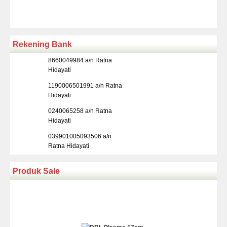
Rekening Bank
8660049984 a/n Ratna
Hidayati
1190006501991 a/n Ratna
Hidayati
0240065258 a/n Ratna
Hidayati
039901005093506 a/n
Ratna Hidayati
Produk Sale