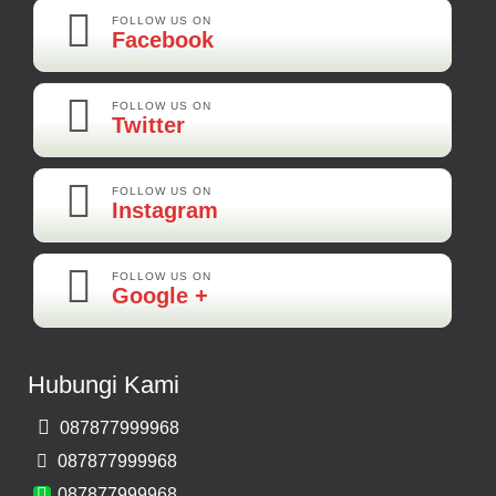
Best Best Best
FOLLOW US ON
Facebook
Kamera Mundur LED
Rp 160.000
FOLLOW US ON
Twitter
Adi-Brebes
Mantep Mantep Mantep
FOLLOW US ON
Instagram
FOLLOW US ON
Maya-Palembang
Google +
Barang Sudah Sampai Mbak Ratna Makasih
Kamera Mundur CCD
Hubungi Kami
Rp 150.000
087877999968
Bernard-Malang
087877999968
Makasih Bos Barang Sesuai Ilustrasi Sukses Terus Bos Ratna
087877999968