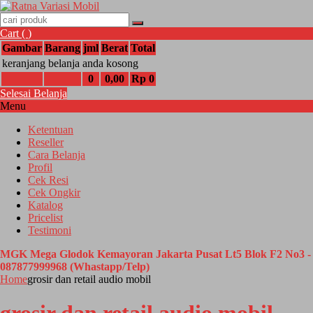
Cart (
)
Gambar
Barang
jml
Berat
Total
keranjang belanja anda kosong
0
0,00
Rp 0
Selesai Belanja
Menu
Ketentuan
Reseller
Cara Belanja
Profil
Cek Resi
Cek Ongkir
Katalog
Pricelist
Testimoni
MGK Mega Glodok Kemayoran Jakarta Pusat Lt5 Blok F2 No3 -
087877999968 (Whastapp/Telp)
Home
grosir dan retail audio mobil