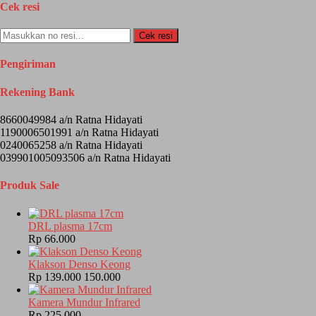
Cek resi
Cek resi
Pengiriman
Rekening Bank
8660049984 a/n Ratna Hidayati
1190006501991 a/n Ratna Hidayati
0240065258 a/n Ratna Hidayati
039901005093506 a/n Ratna Hidayati
Produk Sale
DRL plasma 17cm
Rp 66.000
Klakson Denso Keong
Rp 139.000
150.000
Kamera Mundur Infrared
Rp 225.000