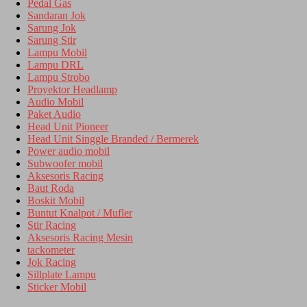
Pedal Gas
Sandaran Jok
Sarung Jok
Sarung Stir
Lampu Mobil
Lampu DRL
Lampu Strobo
Proyektor Headlamp
Audio Mobil
Paket Audio
Head Unit Pioneer
Head Unit Singgle Branded / Bermerek
Power audio mobil
Subwoofer mobil
Aksesoris Racing
Baut Roda
Boskit Mobil
Buntut Knalpot / Mufler
Stir Racing
Aksesoris Racing Mesin
tackometer
Jok Racing
Sillplate Lampu
Sticker Mobil