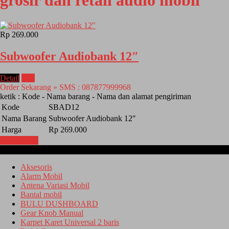
grosir dan retail audio mobil
Rp 269.000
Subwoofer Audiobank 12″
Detail
Beli
Order Sekarang » SMS : 087877999968
ketik : Kode - Nama barang - Nama dan alamat pengiriman
Kode
SBAD12
Nama Barang
Subwoofer Audiobank 12″
Harga
Rp 269.000
Lihat Detail
Kategori
Aksesoris
Alarm Mobil
Antena Variasi Mobil
Bantal mobil
BULU DUSHBOARD
Gear Knob Manual
Karpet Karet Universal 2 baris