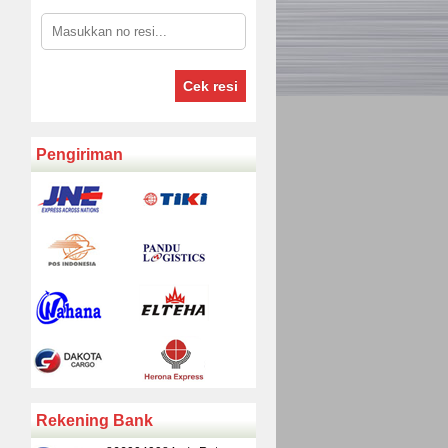
Cek resi
Pengiriman
Rekening Bank