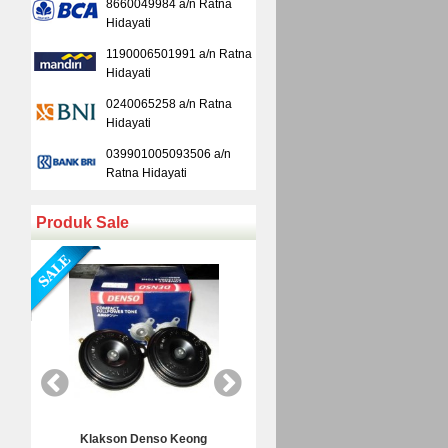
8660049984 a/n Ratna
Hidayati
1190006501991 a/n Ratna
Hidayati
0240065258 a/n Ratna
Hidayati
039901005093506 a/n
Ratna Hidayati
Produk Sale
ng
Kamera Mundur Infrared
Kamera Mundur