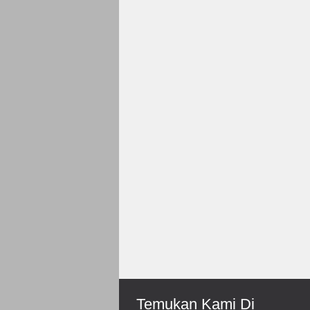
Rp 150.000
Roni-Bengkulu
Mantep Sukses Terus Bos
Temukan Kami Di