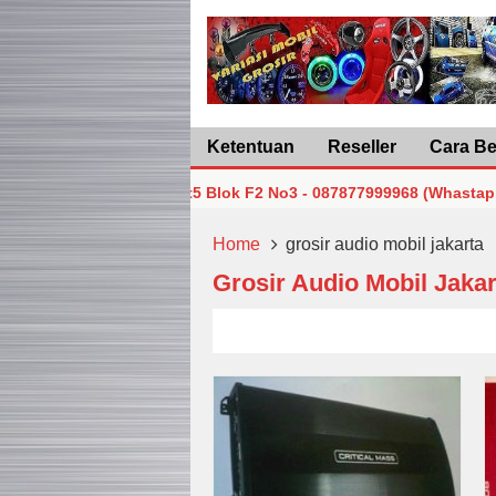
Ketentuan
Reseller
Cara Be
Jakarta Pusat Lt5 Blok F2 No3 - 087877999968 (Whastapp/Telp)
Jakarta Pusat Lt5 Blok F2 No3 - 087877999968 (Whastapp/Telp)
Home
grosir audio mobil jakarta
Grosir Audio Mobil Jakar
Jakarta Pusat Lt5 Blok F2 No3 - 087877999968 (Whastapp/Telp)