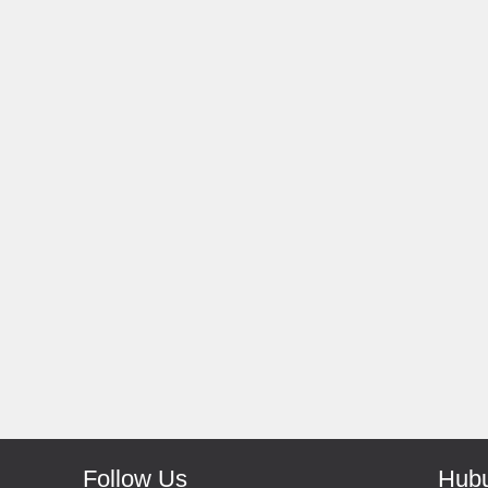
Rp 139.000
150.0
Rp 66.000
Antoni-Solo
Monic-Jakarta
Recomended Seller Pokoke
Barang Sampai Dengan 
Recomended Banget 
Follow Us
Hubu