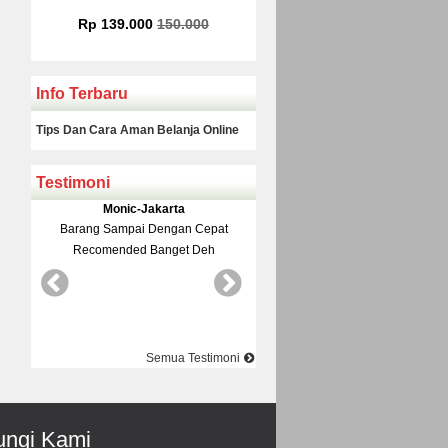
00
Rp 225.000
Rp 160.00
Info Terbaru
Tips Dan Cara Aman Belanja Online
Testimoni
Yudi-Bekasi
Rinto-Seran
Cepat
Barang Dan Harga Sesuai Kualitasnya
Datang Ke Toko Di Su
Deh
Top Nya Pake Banget
Pelayanane Ramah Recom
Best Best Bes
Semua Testimoni
ngi Kami