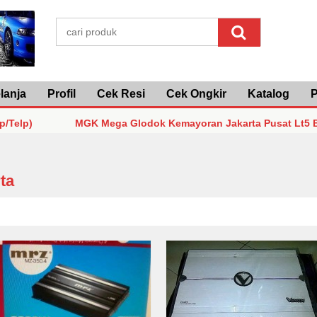
lanja
Profil
Cek Resi
Cek Ongkir
Katalog
P
MGK Mega Glodok Kemayoran Jakarta Pusat Lt5 Blok F2 
MGK Mega Glodok Kemayoran Jakarta Pusat Lt5 Blok F2 
ta
MGK Mega Glodok Kemayoran Jakarta Pusat Lt5 Blok F2 