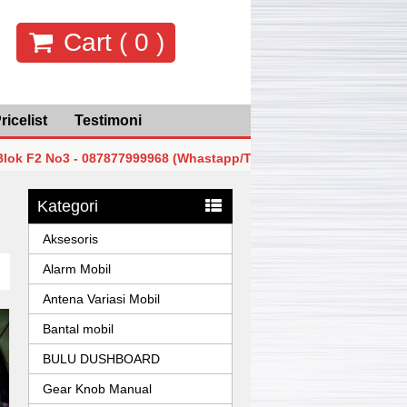
Cart (
0
)
ricelist
Testimoni
No3 - 087877999968 (Whastapp/Telp)
MGK Mega Glodok Ke
No3 - 087877999968 (Whastapp/Telp)
MGK Mega Glodok Ke
Kategori
No3 - 087877999968 (Whastapp/Telp)
MGK Mega Glodok Ke
Aksesoris
Alarm Mobil
Antena Variasi Mobil
Bantal mobil
BULU DUSHBOARD
Gear Knob Manual