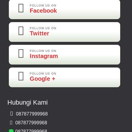
Best Best Best
FOLLOW US ON
Facebook
Kamera Mundur LED
Rp 160.000
FOLLOW US ON
Twitter
Adi-Brebes
Mantep Mantep Mantep
FOLLOW US ON
Instagram
FOLLOW US ON
Maya-Palembang
Google +
Barang Sudah Sampai Mbak Ratna Makasih
Kamera Mundur CCD
Hubungi Kami
Rp 150.000
087877999968
Bernard-Malang
087877999968
Makasih Bos Barang Sesuai Ilustrasi Sukses Terus Bos Ratna
087877999968