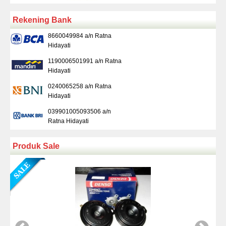
Rekening Bank
8660049984 a/n Ratna
Hidayati
1190006501991 a/n Ratna
Hidayati
0240065258 a/n Ratna
Hidayati
039901005093506 a/n
Ratna Hidayati
Produk Sale