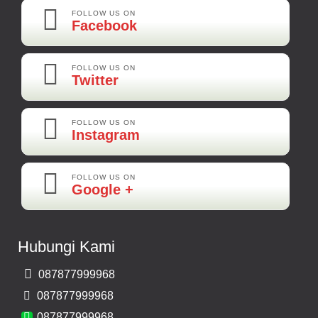
Best Best Best
FOLLOW US ON
Facebook
Kamera Mundur LED
Rp 160.000
FOLLOW US ON
Twitter
Adi-Brebes
Mantep Mantep Mantep
FOLLOW US ON
Instagram
FOLLOW US ON
Maya-Palembang
Google +
Barang Sudah Sampai Mbak Ratna Makasih
Kamera Mundur CCD
Hubungi Kami
Rp 150.000
087877999968
Bernard-Malang
087877999968
Makasih Bos Barang Sesuai Ilustrasi Sukses Terus Bos Ratna
087877999968