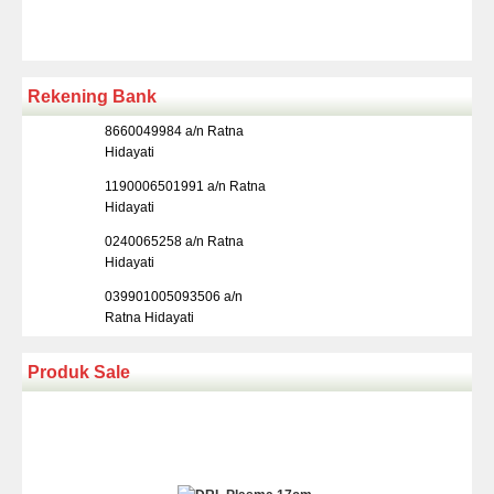
Rekening Bank
8660049984 a/n Ratna
Hidayati
1190006501991 a/n Ratna
Hidayati
0240065258 a/n Ratna
Hidayati
039901005093506 a/n
Ratna Hidayati
Produk Sale