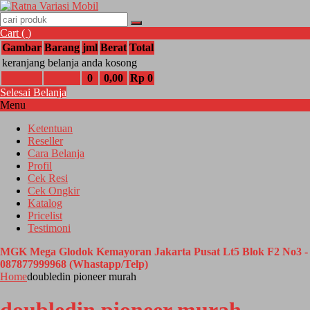
Cart (
)
Gambar
Barang
jml
Berat
Total
keranjang belanja anda kosong
0
0,00
Rp 0
Selesai Belanja
Menu
Ketentuan
Reseller
Cara Belanja
Profil
Cek Resi
Cek Ongkir
Katalog
Pricelist
Testimoni
MGK Mega Glodok Kemayoran Jakarta Pusat Lt5 Blok F2 No3 -
087877999968 (Whastapp/Telp)
Home
doubledin pioneer murah