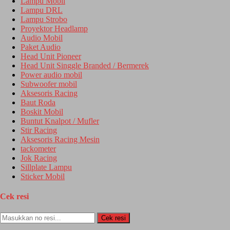
Lampu Mobil
Lampu DRL
Lampu Strobo
Proyektor Headlamp
Audio Mobil
Paket Audio
Head Unit Pioneer
Head Unit Singgle Branded / Bermerek
Power audio mobil
Subwoofer mobil
Aksesoris Racing
Baut Roda
Boskit Mobil
Buntut Knalpot / Mufler
Stir Racing
Aksesoris Racing Mesin
tackometer
Jok Racing
Sillplate Lampu
Sticker Mobil
Cek resi
Cek resi