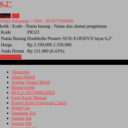
6,2″
Detail
Beli
Order Sekarang » SMS : 087877999968
ketik : Kode - Nama barang - Nama dan alamat pengiriman
Kode
PIO23
Nama Barang
Doubledin Pioneer AVH-X185DVD layar 6,2″
Harga
Rp 2.199.000
2.350.000
Anda Hemat
Rp 151.000 (6.43%)
Lihat Detail
Kategori
Aksesoris
Alarm Mobil
Antena Variasi Mobil
Bantal mobil
BULU DUSHBOARD
Gear Knob Manual
Karpet Karet Universal 2 baris
Pedal Gas
Sandaran Jok
Sarung Jok
Sarung Stir