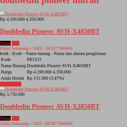
doubledin pioneer murah
Rp 4.199.000
4.350.000
Doubledin Pioneer AVH-X4850BT
Detail
Beli
Order Sekarang » SMS : 087877999968
ketik : Kode - Nama barang - Nama dan alamat pengiriman
Kode
PIO333
Nama Barang
Doubledin Pioneer AVH-X4850BT
Harga
Rp 4.199.000
4.350.000
Anda Hemat
Rp 151.000 (3.47%)
Lihat Detail
Rp 3.750.000
Doubledin Pioneer AVH-X2850BT
Detail
Beli
Order Sekarang » SMS : 087877999968