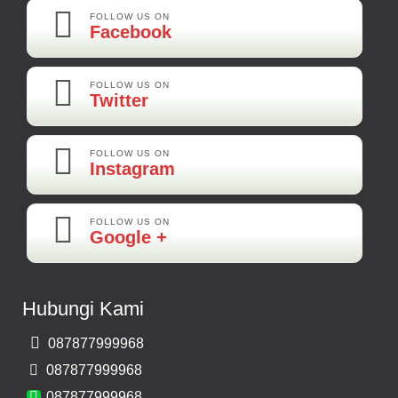
Best Best Best
FOLLOW US ON
Facebook
Kamera Mundur LED
Rp 160.000
FOLLOW US ON
Twitter
Adi-Brebes
Mantep Mantep Mantep
FOLLOW US ON
Instagram
FOLLOW US ON
Maya-Palembang
Google +
Barang Sudah Sampai Mbak Ratna Makasih
Kamera Mundur CCD
Hubungi Kami
Rp 150.000
087877999968
Bernard-Malang
087877999968
Makasih Bos Barang Sesuai Ilustrasi Sukses Terus Bos Ratna
087877999968