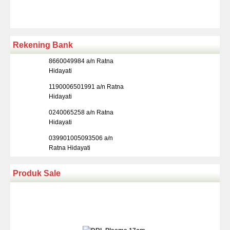
Rekening Bank
8660049984 a/n Ratna
Hidayati
1190006501991 a/n Ratna
Hidayati
0240065258 a/n Ratna
Hidayati
039901005093506 a/n
Ratna Hidayati
Produk Sale