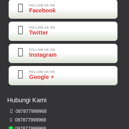
Best Best Best
FOLLOW US ON
Facebook
Kamera Mundur LED
Rp 160.000
FOLLOW US ON
Twitter
Adi-Brebes
Mantep Mantep Mantep
FOLLOW US ON
Instagram
FOLLOW US ON
Maya-Palembang
Google +
Barang Sudah Sampai Mbak Ratna Makasih
Kamera Mundur CCD
Hubungi Kami
Rp 150.000
087877999968
Bernard-Malang
087877999968
Makasih Bos Barang Sesuai Ilustrasi Sukses Terus Bos Ratna
087877999968