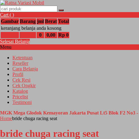
Cart (
)
Gambar
Barang
jml
Berat
Total
keranjang belanja anda kosong
0
0,00
Rp 0
Selesai Belanja
Menu
Ketentuan
Reseller
Cara Belanja
Profil
Cek Resi
Cek Ongkir
Katalog
Pricelist
Testimoni
MGK Mega Glodok Kemayoran Jakarta Pusat Lt5 Blok F2 No3 - 
Home
bride chuga racing seat
bride chuga racing seat