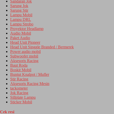
Sandaran Jok
Sarung Jok
Sarung Stir
Lampu Mobil
Lampu DRL
Lampu Strobo
Proyektor Headlamp
Audio Mobil
Paket Audio
Head Unit Pioneer
Head Unit Singgle Branded / Bermerek
Power audio mobil
Subwoofer mobil
Aksesoris Racing
Baut Roda
Boskit Mobil
Buntut Knalpot / Mufler
Stir Racing
Aksesoris Racing Mesin
tackometer
Jok Racing
Sillplate Lampu
Sticker Mobil
Cek resi