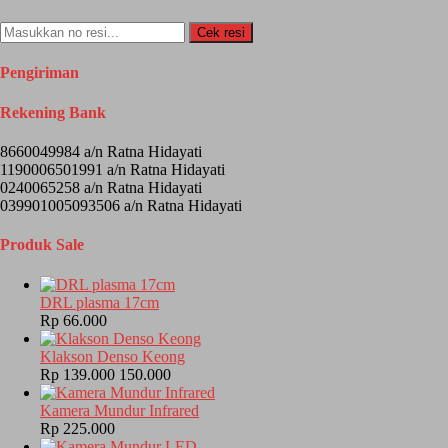
Cek resi
Pengiriman
Rekening Bank
8660049984 a/n Ratna Hidayati
1190006501991 a/n Ratna Hidayati
0240065258 a/n Ratna Hidayati
039901005093506 a/n Ratna Hidayati
Produk Sale
DRL plasma 17cm
Rp 66.000
Klakson Denso Keong
Rp 139.000
150.000
Kamera Mundur Infrared
Rp 225.000