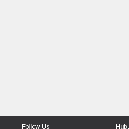
Rp 139.000
150.000
Rp 66.000
Antoni-Solo
Monic-Jakarta
Recomended Seller Pokoke
Barang Sampai Dengan Cepat
Recomended Banget Deh
Follow Us
Hubu