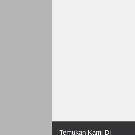
Rp 150.000
Roni-Bengkulu
Mantep Sukses Terus Bos
Temukan Kami Di