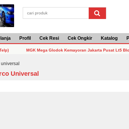
lanja
Profil
Cek Resi
Cek Ongkir
Katalog
P
MGK Mega Glodok Kemayoran Jakarta Pusat Lt5 Blok F2 No
MGK Mega Glodok Kemayoran Jakarta Pusat Lt5 Blok F2 No
 universal
rco Universal
MGK Mega Glodok Kemayoran Jakarta Pusat Lt5 Blok F2 No