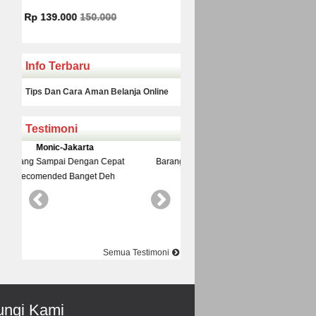
Rp 225.000
Rp 160.000
Info Terbaru
Tips Dan Cara Aman Belanja Online
Testimoni
Yudi-Bekasi
Rinto-Serang
Barang Dan Harga Sesuai Kualitasnya
Datang Ke Toko Di Suguhi 
Top Nya Pake Banget
Pelayanane Ramah Recomended
Best Best Best
Semua Testimoni
ngi Kami