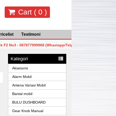
Cart (
0
)
ricelist
Testimoni
3 - 087877999968 (Whastapp/Telp)
MGK Mega Glodok Kem
3 - 087877999968 (Whastapp/Telp)
MGK Mega Glodok Kem
Kategori
3 - 087877999968 (Whastapp/Telp)
MGK Mega Glodok Kem
Aksesoris
Alarm Mobil
Antena Variasi Mobil
Bantal mobil
BULU DUSHBOARD
Gear Knob Manual