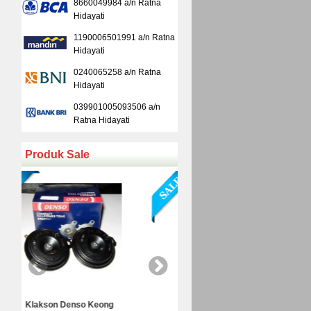
8660049984 a/n Ratna
Hidayati
1190006501991 a/n Ratna
Hidayati
0240065258 a/n Ratna
Hidayati
039901005093506 a/n
Ratna Hidayati
Produk Sale
Kamera Mundur Infrared
Kamera Mundur LED