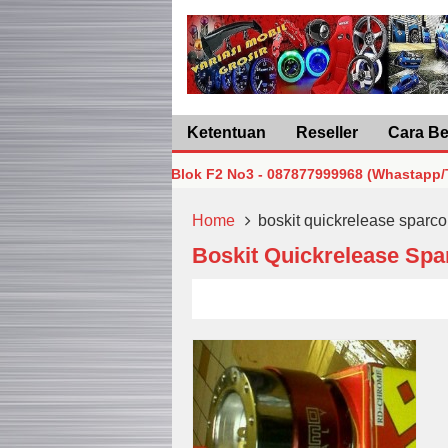
Ketentuan
Reseller
Cara Be
karta Pusat Lt5 Blok F2 No3 - 087877999968 (Whastapp/Telp)
karta Pusat Lt5 Blok F2 No3 - 087877999968 (Whastapp/Telp)
Home
boskit quickrelease sparco
Boskit Quickrelease Spa
karta Pusat Lt5 Blok F2 No3 - 087877999968 (Whastapp/Telp)