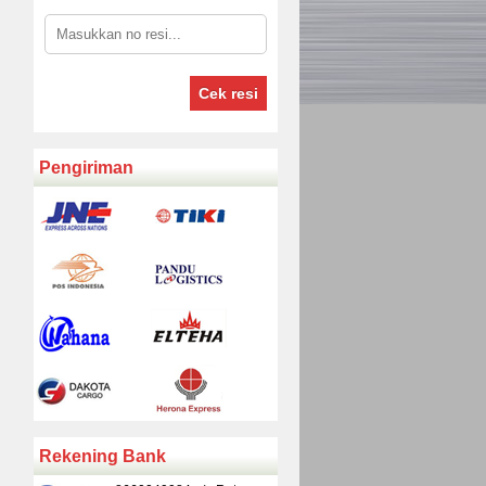
Cek resi
Pengiriman
Rekening Bank