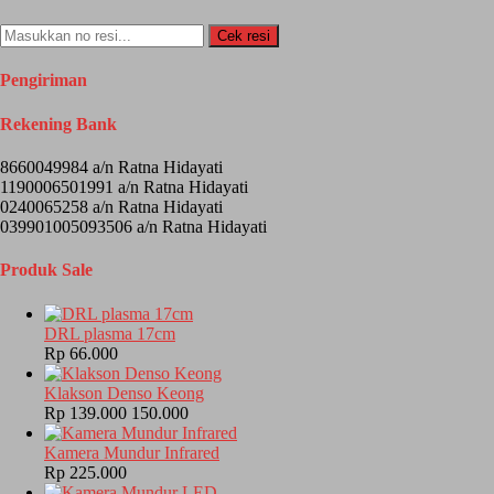
Cek resi
Pengiriman
Rekening Bank
8660049984 a/n Ratna Hidayati
1190006501991 a/n Ratna Hidayati
0240065258 a/n Ratna Hidayati
039901005093506 a/n Ratna Hidayati
Produk Sale
DRL plasma 17cm
Rp 66.000
Klakson Denso Keong
Rp 139.000
150.000
Kamera Mundur Infrared
Rp 225.000