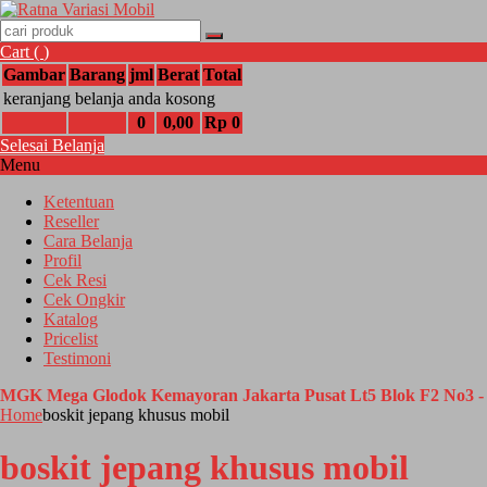
Cart (
)
Gambar
Barang
jml
Berat
Total
keranjang belanja anda kosong
0
0,00
Rp 0
Selesai Belanja
Menu
Ketentuan
Reseller
Cara Belanja
Profil
Cek Resi
Cek Ongkir
Katalog
Pricelist
Testimoni
MGK Mega Glodok Kemayoran Jakarta Pusat Lt5 Blok F2 No3 - 
Home
boskit jepang khusus mobil
boskit jepang khusus mobil