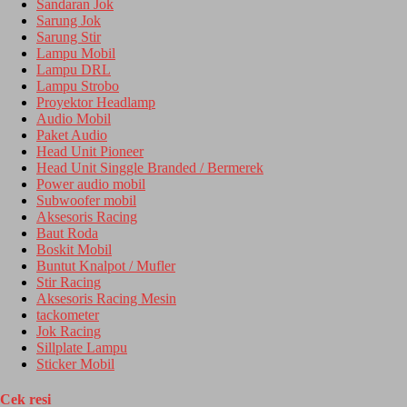
Sandaran Jok
Sarung Jok
Sarung Stir
Lampu Mobil
Lampu DRL
Lampu Strobo
Proyektor Headlamp
Audio Mobil
Paket Audio
Head Unit Pioneer
Head Unit Singgle Branded / Bermerek
Power audio mobil
Subwoofer mobil
Aksesoris Racing
Baut Roda
Boskit Mobil
Buntut Knalpot / Mufler
Stir Racing
Aksesoris Racing Mesin
tackometer
Jok Racing
Sillplate Lampu
Sticker Mobil
Cek resi