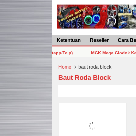
Ketentuan
Reseller
Cara Be
87877999968 (Whastapp/Telp)
MGK Mega Glodok Kemayoran
87877999968 (Whastapp/Telp)
MGK Mega Glodok Kemayoran
Home
baut roda block
Baut Roda Block
87877999968 (Whastapp/Telp)
MGK Mega Glodok Kemayoran