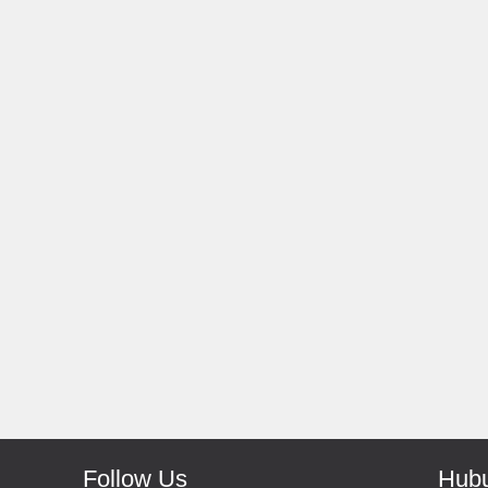
Rp 139.000
150.000
Rp 225.000
Monic-Jakarta
Yudi-Bekasi
Barang Sampai Dengan Cepat
Barang Dan Harga Sesuai Kualitas
Recomended Banget Deh
Top Nya Pake Banget
Follow Us
Hubu