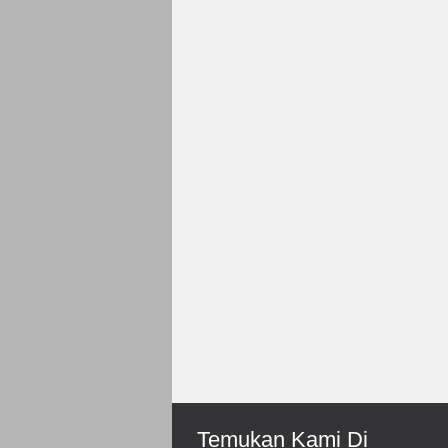
Rp 150.000
Rp 66.000
Roni-Bengkulu
Antoni-Solo
Mantep Sukses Terus Bos
Recomended Seller Pokoke
Temukan Kami Di