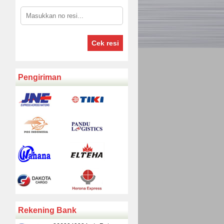
Cek resi
Pengiriman
Rekening Bank