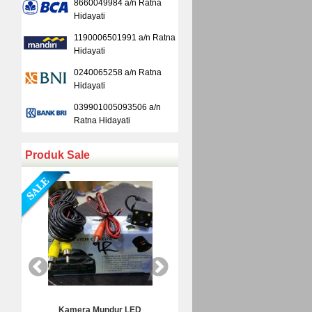
8660049984 a/n Ratna
Hidayati
1190006501991 a/n Ratna
Hidayati
0240065258 a/n Ratna
Hidayati
039901005093506 a/n
Ratna Hidayati
Produk Sale
Kamera Mundur LED
Kamera Mundur CCD