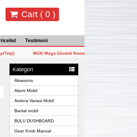
Cart (
0
)
ricelist
Testimoni
)
MGK Mega Glodok Kemayoran Jakarta Pusat Lt5 Blok F2
)
MGK Mega Glodok Kemayoran Jakarta Pusat Lt5 Blok F2
Kategori
)
MGK Mega Glodok Kemayoran Jakarta Pusat Lt5 Blok F2
Aksesoris
Alarm Mobil
Antena Variasi Mobil
Bantal mobil
BULU DUSHBOARD
Gear Knob Manual