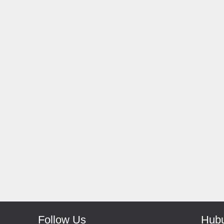
Rp 139.000
150
Rp 66.000
Antoni-Solo
Monic-Jakart
os
Recomended Seller Pokoke
Barang Sampai Deng
Recomended Bang
Follow Us
Hubu