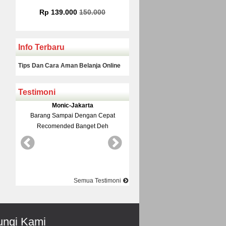
.000
Rp 225.000
Rp 160
Info Terbaru
Tips Dan Cara Aman Belanja Online
Testimoni
a
Yudi-Bekasi
Rinto-Se
an Cepat
Barang Dan Harga Sesuai Kualitasnya
Datang Ke Toko Di
et Deh
Top Nya Pake Banget
Pelayanane Ramah Re
Best Best
Semua Testimoni
ngi Kami