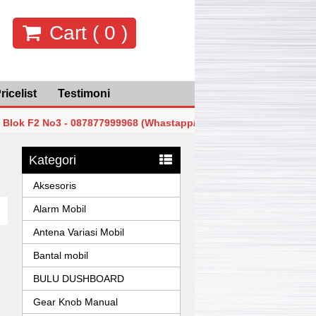
Cart (
0
)
ricelist
Testimoni
2 No3 - 087877999968 (Whastapp/Telp)
MGK Mega Glodok 
2 No3 - 087877999968 (Whastapp/Telp)
MGK Mega Glodok 
Kategori
2 No3 - 087877999968 (Whastapp/Telp)
MGK Mega Glodok 
Aksesoris
Alarm Mobil
Antena Variasi Mobil
Bantal mobil
BULU DUSHBOARD
Gear Knob Manual