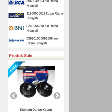
8660049984 a/n Ratna
Hidayati
1190006501991 a/n Ratna
Hidayati
0240065258 a/n Ratna
Hidayati
039901005093506 a/n
Ratna Hidayati
Produk Sale
eong
Kamera Mundur Infrared
Kamera Mun