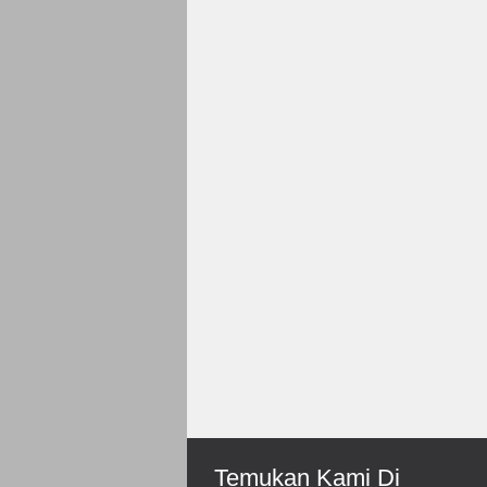
Rp 150.000
Roni-Bengkulu
Mantep Sukses Terus B
Temukan Kami Di