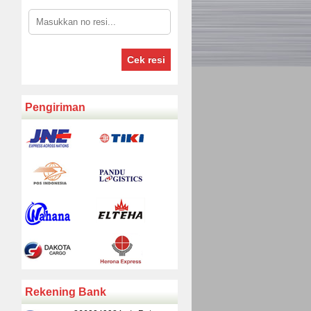
Cek resi
Pengiriman
Rekening Bank