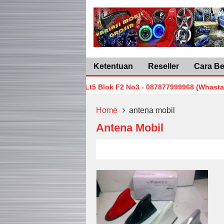
Ketentuan
Reseller
Cara Be
n Jakarta Pusat Lt5 Blok F2 No3 - 087877999968 (Whastapp/Tel
n Jakarta Pusat Lt5 Blok F2 No3 - 087877999968 (Whastapp/Tel
Home
antena mobil
Antena Mobil
n Jakarta Pusat Lt5 Blok F2 No3 - 087877999968 (Whastapp/Tel