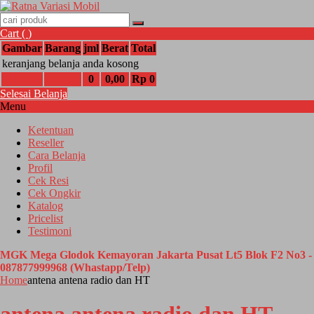
Cart (
)
Gambar
Barang
jml
Berat
Total
keranjang belanja anda kosong
0
0,00
Rp 0
Selesai Belanja
Menu
Ketentuan
Reseller
Cara Belanja
Profil
Cek Resi
Cek Ongkir
Katalog
Pricelist
Testimoni
MGK Mega Glodok Kemayoran Jakarta Pusat Lt5 Blok F2 No3 -
087877999968 (Whastapp/Telp)
Home
antena antena radio dan HT