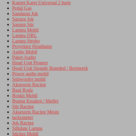
Karpet Karet Universal 2 baris
Pedal Gas
Sandaran Jok
Sarung Jok
Sarung Stir
Lampu Mobil
Lampu DRL
Lampu Strobo
Proyektor Headlamp
Audio Mobil
Paket Audio
Head Unit Pioneer
Head Unit Singgle Branded / Bermerek
Power audio mobil
Subwoofer mobil
Aksesoris Racing
Baut Roda
Boskit Mobil
Buntut Knalpot / Mufler
Stir Racing
Aksesoris Racing Mesin
tackometer
Jok Racing
Sillplate Lampu
Sticker Mobil