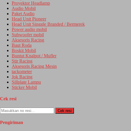
Proyektor Headlamp
Audio Mobil
Paket Audio
Head Unit Pioneer
Head Unit Singgle Branded / Bermerek
Power audio mobil
Subwoofer mobil
Aksesoris Racing
Baut Roda
Boskit Mobil
Buntut Knalpot / Mufler
Stir Racing
Aksesoris Racing Mesin
tackometer
Jok Racing
Sillplate Lampu
Sticker Mobil
Cek resi
Cek resi
Pengiriman