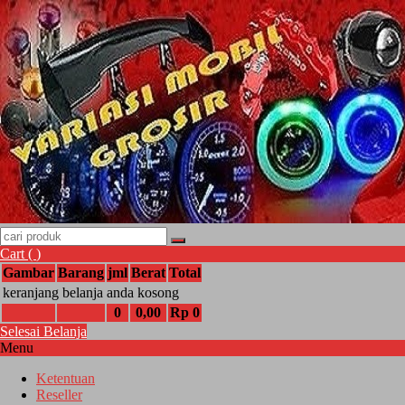
Cart (
)
Gambar
Barang
jml
Berat
Total
keranjang belanja anda kosong
0
0,00
Rp 0
Selesai Belanja
Menu
Ketentuan
Reseller