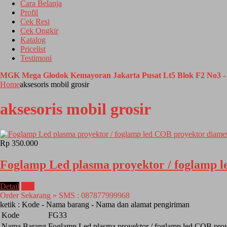
Cara Belanja
Profil
Cek Resi
Cek Ongkir
Katalog
Pricelist
Testimoni
MGK Mega Glodok Kemayoran Jakarta Pusat Lt5 Blok F2 No3 - 
Home
aksesoris mobil grosir
aksesoris mobil grosir
Rp 350.000
Foglamp Led plasma proyektor / foglamp l
Detail
Beli
Order Sekarang » SMS : 087877999968
ketik : Kode - Nama barang - Nama dan alamat pengiriman
Kode
FG33
Nama Barang
Foglamp Led plasma proyektor / foglamp led COB proy