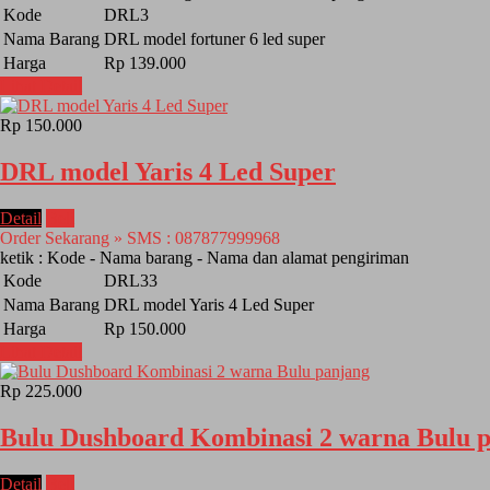
Kode
DRL3
Nama Barang
DRL model fortuner 6 led super
Harga
Rp 139.000
Lihat Detail
Rp 150.000
DRL model Yaris 4 Led Super
Detail
Beli
Order Sekarang » SMS : 087877999968
ketik : Kode - Nama barang - Nama dan alamat pengiriman
Kode
DRL33
Nama Barang
DRL model Yaris 4 Led Super
Harga
Rp 150.000
Lihat Detail
Rp 225.000
Bulu Dushboard Kombinasi 2 warna Bulu 
Detail
Beli