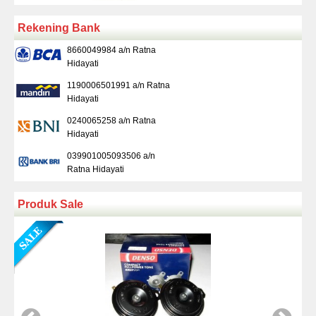
Rekening Bank
8660049984 a/n Ratna
Hidayati
1190006501991 a/n Ratna
Hidayati
0240065258 a/n Ratna
Hidayati
039901005093506 a/n
Ratna Hidayati
Produk Sale