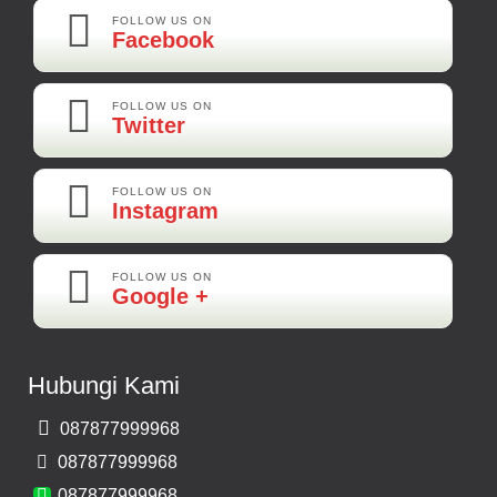
Best Best Best
FOLLOW US ON
Facebook
Kamera Mundur LED
Rp 160.000
FOLLOW US ON
Twitter
Adi-Brebes
Mantep Mantep Mantep
FOLLOW US ON
Instagram
FOLLOW US ON
Maya-Palembang
Google +
Barang Sudah Sampai Mbak Ratna Makasih
Kamera Mundur CCD
Hubungi Kami
Rp 150.000
087877999968
Bernard-Malang
087877999968
Makasih Bos Barang Sesuai Ilustrasi Sukses Terus Bos Ratna
087877999968