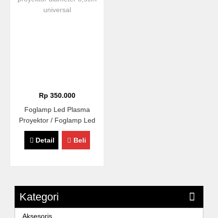
Rp 350.000
Foglamp Led Plasma
Proyektor / Foglamp Led
COB Proyektor Diameter
Detail
Beli
8,9cm Universal
Kategori
Aksesoris