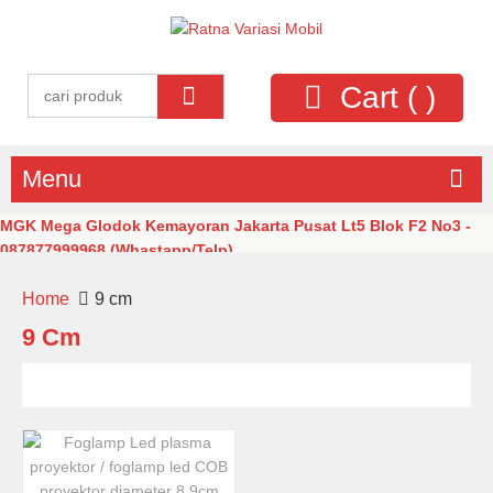
Cart (
)
Menu
MGK Mega Glodok Kemayoran Jakarta Pusat Lt5 Blok F2 No3 -
087877999968 (Whastapp/Telp)
Home
9 cm
9 Cm