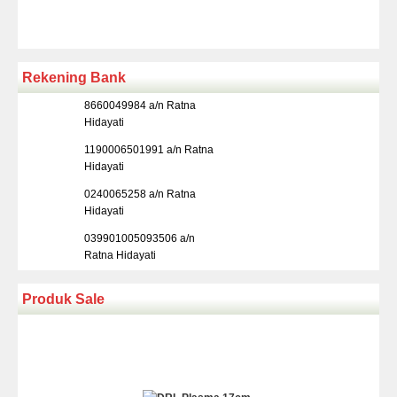
Rekening Bank
8660049984 a/n Ratna
Hidayati
1190006501991 a/n Ratna
Hidayati
0240065258 a/n Ratna
Hidayati
039901005093506 a/n
Ratna Hidayati
Produk Sale